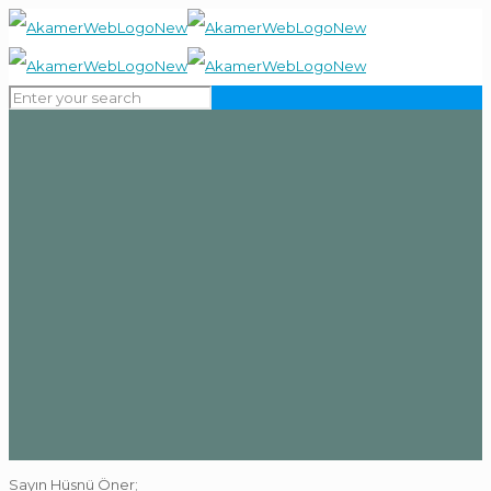
Sayın Hüsnü Öner;