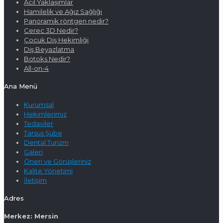
Acil Yaklaşımlar
Hamilelik ve Ağız Sağlığı
Panoramik röntgen nedir?
Cerec 3D Nedir?
Çocuk Diş Hekimliği
Diş Beyazlatma
Botoks Nedir?
All-on-4
Ana Menü
Kurumsal
Hekimlerimiz
Tedaviler
Tarsus Şube
Dental Turizm
Galeri
Öneri ve Görüşleriniz
Kalite Yönetimi
İletişim
Adres
Merkez: Mersin