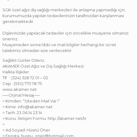
SGK özel ağız diş sağlığı merkezleri ile anlaşma yapmadığı için,
kurumumuzda yapılan tedavilerinizin tarafınızdan karşılanması
gerekmektedir.
Dişlerinizde yapılacak tedaviler için öncelikle muayene olmanızı
öneririz.
Muayeneden sonra tıbbi ve mali bilgiler herhangi bir ücret
talebimiz olmadan size verilecektir.
Sağlıklı Günler Dileriz..
AKAMER Özel Ağız ve Diş Sağlığı Merkezi
Halkla İlişkiler
Tlf : (324) 328 72 01 – 02
Cep : (530) 775 78 75
www.akamer.net
—–Orjinal Mesaj—–
> Kimden: “Siteden Mail Var !”
> Kime: info@akamer.net
> Tarih: 23.06.14 23:14
> Konu: İletişim Formu: http://akamer.net/tr
>
> Ad Soyad: Hüsnü Öner
> Eposta: husnu_oner@hotmail.com