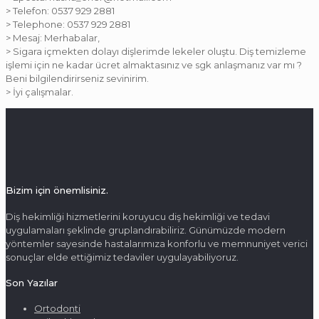
> Telefon: 0537 929 2881
> Telephone: 0537 929 2881
> Mesaj: Merhabalar,
> Sigara içmekten dolayı dişlerimde lekeler oluştu. Diş temizleme
işlemi için ne kadar ücret almaktasınız ve sgk anlaşmanız var mı ?
Beni bilgilendirirseniz sevinirim.
> İyi çalışmalar.
Bizim için önemlisiniz.
Diş hekimliği hizmetlerini koruyucu diş hekimliği ve tedavi
uygulamaları şeklinde gruplandırabiliriz. Günümüzde modern
yöntemler sayesinde hastalarımıza konforlu ve memnuniyet verici
sonuçlar elde ettiğimiz tedaviler uygulayabiliyoruz.
Son Yazılar
Ortodonti