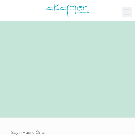
Sayın Hüsnü Öner;