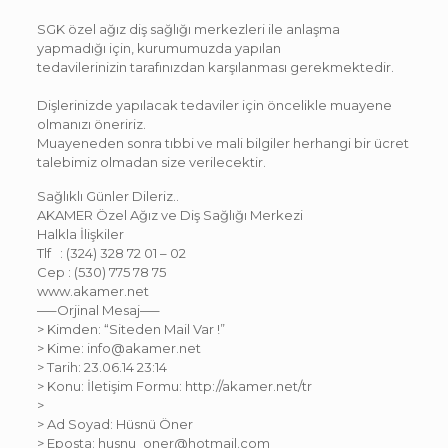
SGK özel ağız diş sağlığı merkezleri ile anlaşma
yapmadığı için, kurumumuzda yapılan
tedavilerinizin tarafınızdan karşılanması gerekmektedir.
Dişlerinizde yapılacak tedaviler için öncelikle muayene
olmanızı öneririz.
Muayeneden sonra tıbbi ve mali bilgiler herhangi bir ücret
talebimiz olmadan size verilecektir.
Sağlıklı Günler Dileriz..
AKAMER Özel Ağız ve Diş Sağlığı Merkezi
Halkla İlişkiler
Tlf : (324) 328 72 01 – 02
Cep : (530) 775 78 75
www.akamer.net
—–Orjinal Mesaj—–
> Kimden: “Siteden Mail Var !”
> Kime: info@akamer.net
> Tarih: 23.06.14 23:14
> Konu: İletişim Formu: http://akamer.net/tr
>
> Ad Soyad: Hüsnü Öner
> Eposta: husnu_oner@hotmail.com