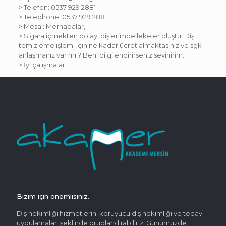
> Telefon: 0537 929 2881
> Telephone: 0537 929 2881
> Mesaj: Merhabalar,
> Sigara içmekten dolayı dişlerimde lekeler oluştu. Diş
temizleme işlemi için ne kadar ücret almaktasınız ve sgk
anlaşmanız var mı ? Beni bilgilendirirseniz sevinirim.
> İyi çalışmalar.
Bizim için önemlisiniz.
Diş hekimliği hizmetlerini koruyucu diş hekimliği ve tedavi
uygulamaları şeklinde gruplandırabiliriz. Günümüzde