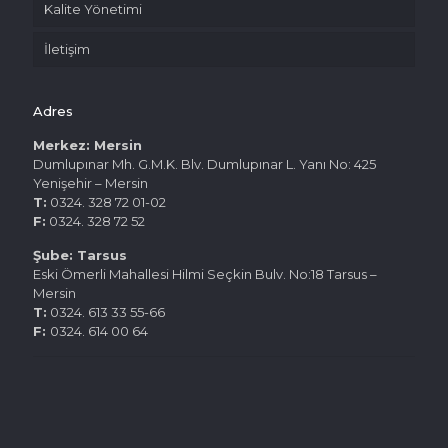
Kalite Yönetimi
İletişim
Adres
Merkez: Mersin
Dumlupınar Mh. G.M.K. Blv. Dumlupınar L. Yanı No: 425
Yenişehir – Mersin
T:
0324. 328 72 01-02
F:
0324. 328 72 52
Şube: Tarsus
Eski Ömerli Mahallesi Hilmi Seçkin Bulv. No:18 Tarsus –
Mersin
T:
0324. 613 33 55-66
F:
0324. 614 00 64