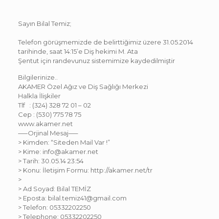
Sayın Bilal Temiz;
Telefon görüşmemizde de belirttiğimiz üzere 31.05.2014
tarihinde, saat 14:15’e Diş hekimi M. Ata
Şentut için randevunuz sistemimize kaydedilmiştir
Bilgilerinize..
AKAMER Özel Ağız ve Diş Sağlığı Merkezi
Halkla İlişkiler
Tlf : (324) 328 72 01 – 02
Cep : (530) 775 78 75
www.akamer.net
—–Orjinal Mesaj—–
> Kimden: “Siteden Mail Var !”
> Kime: info@akamer.net
> Tarih: 30.05.14 23:54
> Konu: İletişim Formu: http://akamer.net/tr
>
> Ad Soyad: Bilal TEMİZ
> Eposta: bilal.temiz41@gmail.com
> Telefon: 05332202250
> Telephone: 05332202250