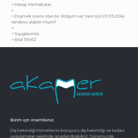
> Mesaj: Merhabalar,
>
> Düşmek üzere olan bir dolgum var.Yarın için (31.05.2014)
randevu alabilir miyim?
>
> Saygılarımla
> Bilal TEMİZ
Bizim için önemlisiniz.
Diş hekimliği hizmetlerini koruyucu diş hekimliği ve tedavi
uygulamaları şeklinde gruplandırabiliriz. Günümüzde