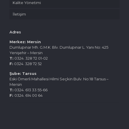
Kalite Yönetimi
İletişim
Adres
Merkez: Mersin
Dumlupınar Mh. G.M.K. Blv. Dumlupınar L. Yanı No: 425
Yenişehir – Mersin
T:
0324. 328 72 01-02
F:
0324. 328 72 52
Şube: Tarsus
Eski Ömerli Mahallesi Hilmi Seçkin Bulv. No:18 Tarsus –
Mersin
T:
0324. 613 33 55-66
F:
0324. 614 00 64