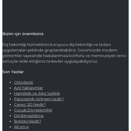
Bizim için önemlisiniz.
Diş hekimliği hizmetlerini koruyucu diş hekimliği ve tedavi
uygulamaları şeklinde gruplandırabiliriz. Günümüzde modern
yöntemler sayesinde hastalarımıza konforlu ve memnuniyet verici
sonuçlar elde ettiğimiz tedaviler uygulayabiliyoruz.
Son Yazılar
Ortodonti
Acil Yaklaşımlar
Hamilelik ve Ağız Sağlığı
Panoramik röntgen nedir?
Cerec 3D Nedir?
Çocuk Diş Hekimliği
Diş Beyazlatma
Botoks Nedir?
All-on-4