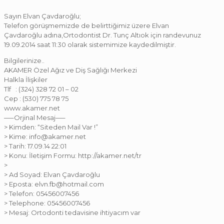
Sayın Elvan Çavdaroğlu;
Telefon görüşmemizde de belirttiğimiz üzere Elvan
Çavdaroğlu adına,Ortodontist Dr. Tunç Altıok için randevunuz
19.09.2014 saat 11:30 olarak sistemimize kaydedilmiştir.
Bilgilerinize..
AKAMER Özel Ağız ve Diş Sağlığı Merkezi
Halkla İlişkiler
Tlf : (324) 328 72 01 – 02
Cep : (530) 775 78 75
www.akamer.net
—–Orjinal Mesaj—–
> Kimden: “Siteden Mail Var !”
> Kime: info@akamer.net
> Tarih: 17.09.14 22:01
> Konu: İletişim Formu: http://akamer.net/tr
>
> Ad Soyad: Elvan Çavdaroğlu
> Eposta: elvn.fb@hotmail.com
> Telefon: 05456007456
> Telephone: 05456007456
> Mesaj: Ortodonti tedavisine ihtiyacım var