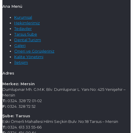
Ana Menü
Kurumsal
Hekimlerimiz
Tedaviler
Tarsus Şube
Dental Turizm
Galeri
Öneri ve Görüşleriniz
Kalite Yönetimi
İletişim
Adres
Merkez: Mersin
Dumlupınar Mh. G.M.K. Blv. Dumlupınar L. Yanı No: 425 Yenişehir –
Mersin
T:
0324. 328 72 01-02
F:
0324. 328 72 52
Şube: Tarsus
Eski Ömerli Mahallesi Hilmi Seçkin Bulv. No:18 Tarsus – Mersin
T:
0324. 613 33 55-66
F:
0324. 614 00 64