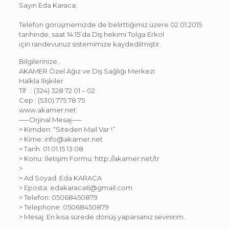
Sayın Eda Karaca;
Telefon görüşmemizde de belirttiğimiz üzere 02.01.2015
tarihinde, saat 14:15’da Diş hekimi Tolga Erkol
için randevunuz sistemimize kaydedilmiştir.
Bilgilerinize..
AKAMER Özel Ağız ve Diş Sağlığı Merkezi
Halkla İlişkiler
Tlf : (324) 328 72 01 – 02
Cep : (530) 775 78 75
www.akamer.net
—–Orjinal Mesaj—–
> Kimden: “Siteden Mail Var !”
> Kime: info@akamer.net
> Tarih: 01.01.15 13:08
> Konu: İletişim Formu: http://akamer.net/tr
>
> Ad Soyad: Eda KARACA
> Eposta: edakaraca6@gmail.com
> Telefon: 05068450879
> Telephone: 05068450879
> Mesaj: En kısa sürede dönüş yaparsanız sevinirim.