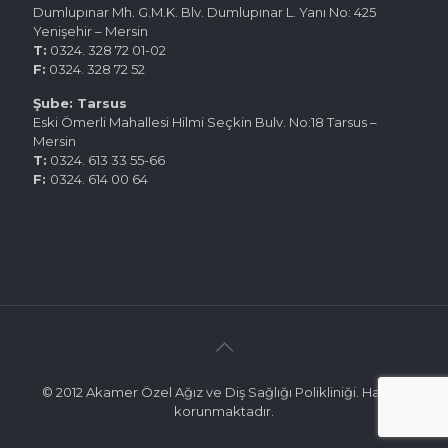
Dumlupınar Mh. G.M.K. Blv. Dumlupınar L. Yanı No: 425
Yenişehir – Mersin
T:
0324. 328 72 01-02
F:
0324. 328 72 52
Şube: Tarsus
Eski Ömerli Mahallesi Hilmi Seçkin Bulv. No:18 Tarsus –
Mersin
T:
0324. 613 33 55-66
F:
0324. 614 00 64
© 2012 Akamer Özel Ağız ve Diş Sağlığı Polikliniği. Hakları
korunmaktadır.