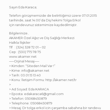
Sayın Eda Karaca;
Telefon görüşmemizde de belirttiğimiz üzere 07.01.2015
tarihinde, saat 14:00’da Diş hekimi Tolga Erkol
için randevunuz sistemimize kaydedilmiştir.
Bilgilerinize..
AKAMER Özel Ağız ve Diş Sağlığı Merkezi
Halkla İlişkiler
Tlf : (324) 328 72 01 – 02
Cep : (530) 775 78 75
www.akamer.net
—–Orjinal Mesaj—–
> Kimden: “Siteden Mail Var !”
> Kime: info@akamer.net
> Tarih: 03.01.15 13:40
> Konu: İletişim Formu: http://akamer.net/tr
>
> Ad Soyad: Eda KARACA
> Eposta: edakaraca6@gmail.com
> Telefon: 05068450879
> Telephone: 05068450879
> Mesaj: Dr tolga erkol icin çarşamba sabahına bir randevu