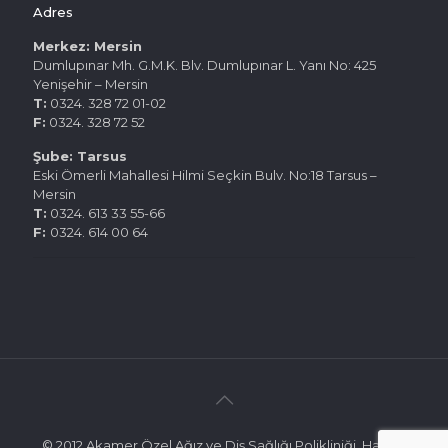
Adres
Merkez: Mersin
Dumlupınar Mh. G.M.K. Blv. Dumlupınar L. Yanı No: 425
Yenişehir – Mersin
T:
0324. 328 72 01-02
F:
0324. 328 72 52
Şube: Tarsus
Eski Ömerli Mahallesi Hilmi Seçkin Bulv. No:18 Tarsus –
Mersin
T:
0324. 613 33 55-66
F:
0324. 614 00 64
© 2012 Akamer Özel Ağız ve Diş Sağlığı Polikliniği. Hakları