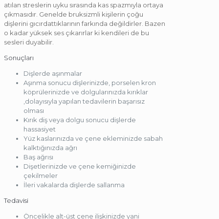
atılan streslerin uyku sırasında kas spazmıyla ortaya
çıkmasıdır. Genelde bruksizmli kişilerin çoğu
dişlerini gıcırdattıklarının farkında değildirler. Bazen
o kadar yüksek ses çıkarırlar ki kendileri de bu
sesleri duyabilir.
Sonuçları
Dişlerde aşınmalar
Aşınma sonucu dişlerinizde, porselen kron
köprülerinizde ve dolgularınızda kırıklar
,dolayısıyla yapılan tedavilerin başarısız
olması
Kırık diş veya dolgu sonucu dişlerde
hassasiyet
Yüz kaslarınızda ve çene ekleminizde sabah
kalktığınızda ağrı
Baş ağrısı
Dişetlerinizde ve çene kemiğinizde
çekilmeler
İleri vakalarda dişlerde sallanma
Tedavisi
Öncelikle alt-üst çene ilişkinizde yani