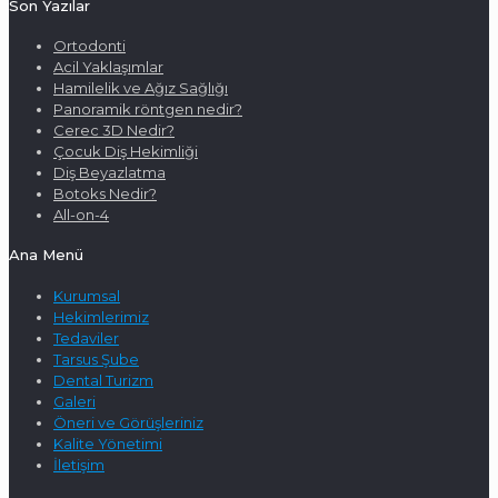
Son Yazılar
Ortodonti
Acil Yaklaşımlar
Hamilelik ve Ağız Sağlığı
Panoramik röntgen nedir?
Cerec 3D Nedir?
Çocuk Diş Hekimliği
Diş Beyazlatma
Botoks Nedir?
All-on-4
Ana Menü
Kurumsal
Hekimlerimiz
Tedaviler
Tarsus Şube
Dental Turizm
Galeri
Öneri ve Görüşleriniz
Kalite Yönetimi
İletişim