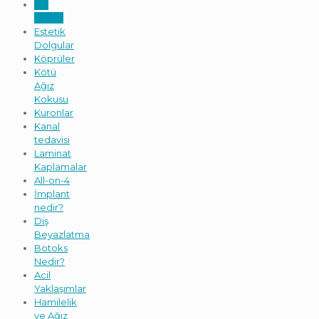
Diş
Sıkma
Estetik
Dolgular
Köprüler
Kötü
Ağız
Kokusu
Kuronlar
Kanal
tedavisi
Laminat
Kaplamalar
All-on-4
İmplant
nedir?
Diş
Beyazlatma
Botoks
Nedir?
Acil
Yaklaşımlar
Hamilelik
ve Ağız