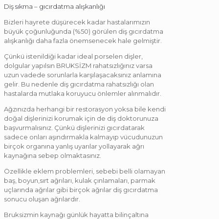
Diş sıkma – gıcırdatma alışkanlığı
Bizleri hayrete düşürecek kadar hastalarımızın
büyük çoğunluğunda (%50) görülen diş gıcırdatma
alışkanlığı daha fazla önemsenecek hale gelmiştir.
Çünkü istenildiği kadar ideal porselen dişler,
dolgular yapılsın BRUKSİZM rahatsızlığınız varsa
uzun vadede sorunlarla karşılaşacaksınız anlamına
gelir. Bu nedenle diş gıcırdatma rahatsızlığı olan
hastalarda mutlaka koruyucu önlemler alınmalıdır.
Ağzınızda herhangi bir restorasyon yoksa bile kendi
doğal dişlerinizi korumak için de diş doktorunuza
başvurmalısınız. Çünkü dişlerinizi gıcırdatarak
sadece onları aşındırmakla kalmayıp vücudunuzun
birçok organına yanlış uyarılar yollayarak ağrı
kaynağına sebep olmaktasınız.
Özellikle eklem problemleri, sebebi belli olamayan
baş, boyun,sırt ağrıları, kulak çınlamaları, parmak
uçlarında ağrılar gibi birçok ağrılar diş gıcırdatma
sonucu oluşan ağrılardır.
Bruksizmin kaynağı günlük hayatta bilinçaltına