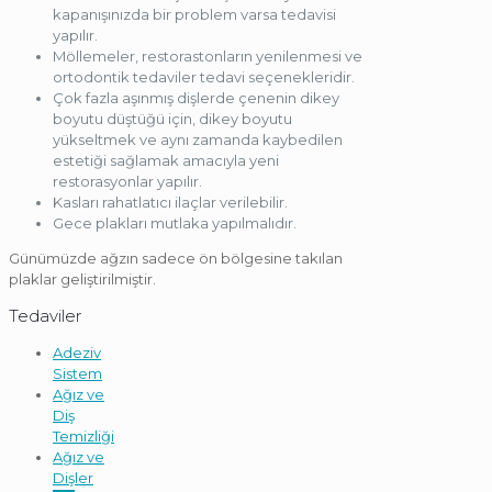
kapanışınızda bir problem varsa tedavisi
yapılır.
Möllemeler, restorastonların yenilenmesi ve
ortodontik tedaviler tedavi seçenekleridir.
Çok fazla aşınmış dişlerde çenenin dikey
boyutu düştüğü için, dikey boyutu
yükseltmek ve aynı zamanda kaybedilen
estetiği sağlamak amacıyla yeni
restorasyonlar yapılır.
Kasları rahatlatıcı ilaçlar verilebilir.
Gece plakları mutlaka yapılmalıdır.
Günümüzde ağzın sadece ön bölgesine takılan
plaklar geliştirilmiştir.
Tedaviler
Adeziv
Sistem
Ağız ve
Diş
Temizliği
Ağız ve
Dişler