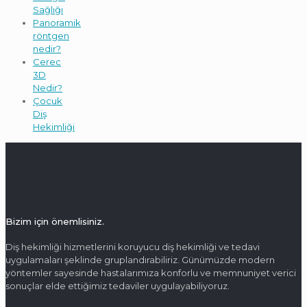
Sağlığı
Panoramik
röntgen
nedir?
Cerec
3D
Nedir?
Çocuk
Diş
Hekimliği
Bizim için önemlisiniz.
Diş hekimliği hizmetlerini koruyucu diş hekimliği ve tedavi
uygulamaları şeklinde gruplandırabiliriz. Günümüzde modern
yöntemler sayesinde hastalarımıza konforlu ve memnuniyet verici
sonuçlar elde ettiğimiz tedaviler uygulayabiliyoruz.